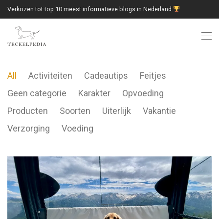
Verkozen tot top 10 meest informatieve blogs in Nederland
All
Activiteiten
Cadeautips
Feitjes
Geen categorie
Karakter
Opvoeding
Producten
Soorten
Uiterlijk
Vakantie
Verzorging
Voeding