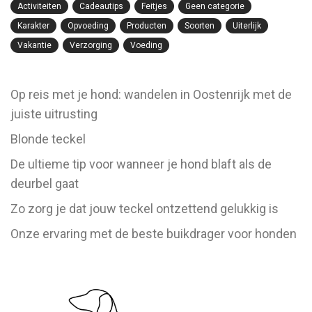
Activiteiten
Cadeautips
Feitjes
Geen categorie
Karakter
Opvoeding
Producten
Soorten
Uiterlijk
Vakantie
Verzorging
Voeding
Op reis met je hond: wandelen in Oostenrijk met de
juiste uitrusting
Blonde teckel
De ultieme tip voor wanneer je hond blaft als de
deurbel gaat
Zo zorg je dat jouw teckel ontzettend gelukkig is
Onze ervaring met de beste buikdrager voor honden