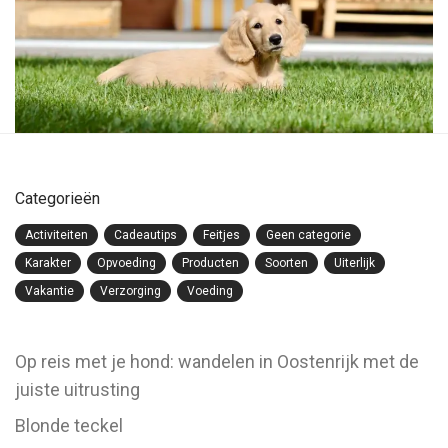
Categorieën
Activiteiten
Cadeautips
Feitjes
Geen categorie
Karakter
Opvoeding
Producten
Soorten
Uiterlijk
Vakantie
Verzorging
Voeding
Op reis met je hond: wandelen in Oostenrijk met de
juiste uitrusting
Blonde teckel