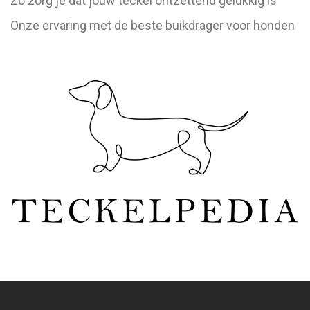
Zo zorg je dat jouw teckel ontzettend gelukkig is
Onze ervaring met de beste buikdrager voor honden