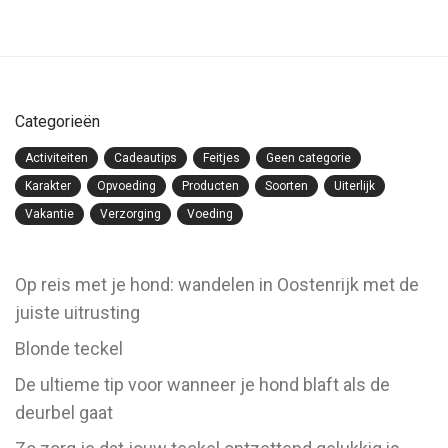
Categorieën
Activiteiten
Cadeautips
Feitjes
Geen categorie
Karakter
Opvoeding
Producten
Soorten
Uiterlijk
Vakantie
Verzorging
Voeding
Op reis met je hond: wandelen in Oostenrijk met de
juiste uitrusting
Blonde teckel
De ultieme tip voor wanneer je hond blaft als de
deurbel gaat