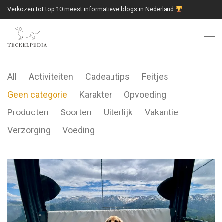
Verkozen tot top 10 meest informatieve blogs in Nederland
All
Activiteiten
Cadeautips
Feitjes
Geen categorie
Karakter
Opvoeding
Producten
Soorten
Uiterlijk
Vakantie
Verzorging
Voeding