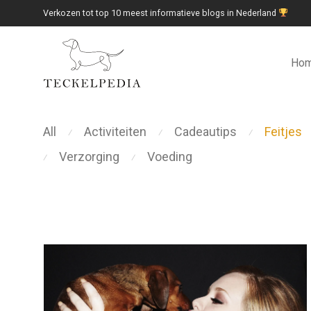
Verkozen tot top 10 meest informatieve blogs in Nederland
Ho
All
Activiteiten
Cadeautips
Feitjes
⁄
⁄
⁄
Verzorging
Voeding
⁄
⁄