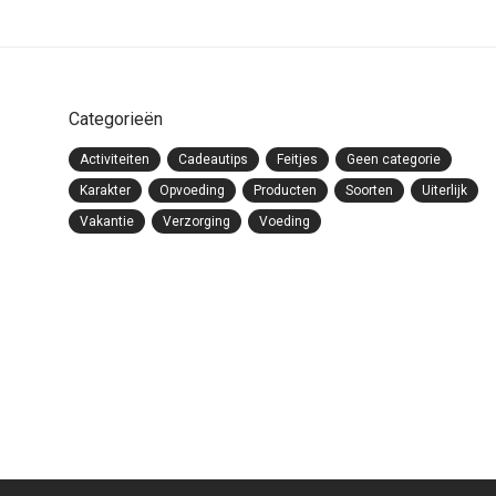
Categorieën
Activiteiten
Cadeautips
Feitjes
Geen categorie
Karakter
Opvoeding
Producten
Soorten
Uiterlijk
Vakantie
Verzorging
Voeding