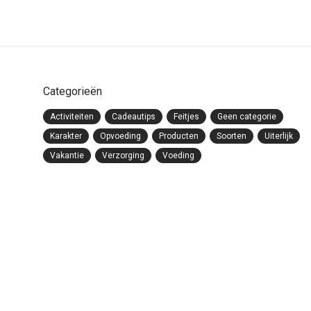
Categorieën
Activiteiten
Cadeautips
Feitjes
Geen categorie
Karakter
Opvoeding
Producten
Soorten
Uiterlijk
Vakantie
Verzorging
Voeding