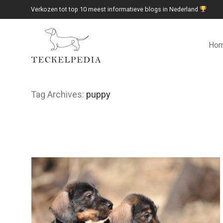
Verkozen tot top 10 meest informatieve blogs in Nederland
Ho
Tag Archives:
puppy