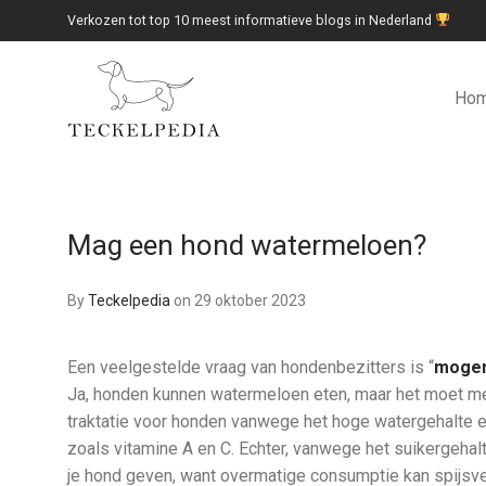
Verkozen tot top 10 meest informatieve blogs in Nederland
Ho
Mag een hond watermeloen?
By
Teckelpedia
on 29 oktober 2023
Een veelgestelde vraag van hondenbezitters is “
mogen
Ja, honden kunnen watermeloen eten, maar het moet m
traktatie voor honden vanwege het hoge watergehalte 
zoals vitamine A en C. Echter, vanwege het suikergeha
je hond geven, want overmatige consumptie kan spijsv