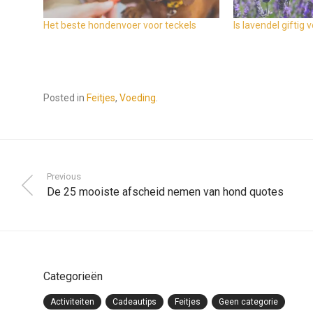
Het beste hondenvoer voor teckels
Is lavendel giftig
Posted in
Feitjes
,
Voeding
.
Previous
De 25 mooiste afscheid nemen van hond quotes
Categorieën
Activiteiten
Cadeautips
Feitjes
Geen categorie