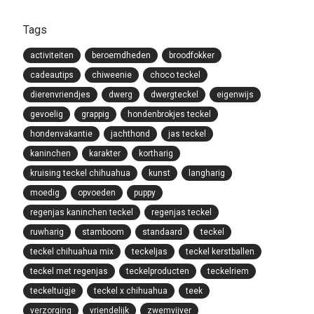
Tags
activiteiten
beroemdheden
broodfokker
cadeautips
chiweenie
choco teckel
dierenvriendjes
dwerg
dwergteckel
eigenwijs
gevoelig
grappig
hondenbrokjes teckel
hondenvakantie
jachthond
jas teckel
kaninchen
karakter
kortharig
kruising teckel chihuahua
kunst
langharig
moedig
opvoeden
puppy
regenjas kaninchen teckel
regenjas teckel
ruwharig
stamboom
standaard
teckel
teckel chihuahua mix
teckeljas
teckel kerstballen
teckel met regenjas
teckelproducten
teckelriem
teckeltuigje
teckel x chihuahua
teek
verzorging
vriendelijk
zwemvijver