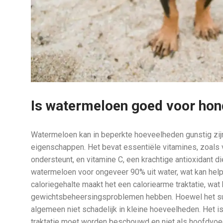
Is watermeloen goed voor ho
Watermeloen kan in beperkte hoeveelheden gunstig zi
eigenschappen. Het bevat essentiële vitamines, zoals 
ondersteunt, en vitamine C, een krachtige antioxidant 
watermeloen voor ongeveer 90% uit water, wat kan helpe
caloriegehalte maakt het een caloriearme traktatie, wat
gewichtsbeheersingsproblemen hebben. Hoewel het suike
algemeen niet schadelijk in kleine hoeveelheden. Het i
traktatie moet worden beschouwd en niet als hoofdvoe