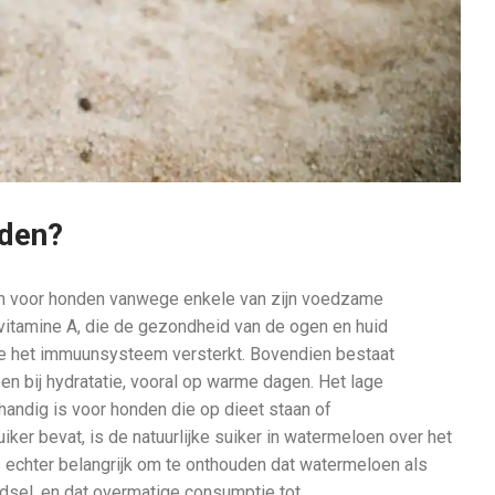
nden?
jn voor honden vanwege enkele van zijn voedzame
vitamine A, die de gezondheid van de ogen en huid
die het immuunsysteem versterkt. Bovendien bestaat
n bij hydratatie, vooral op warme dagen. Het lage
 handig is voor honden die op dieet staan of
r bevat, is de natuurlijke suiker in watermeloen over het
s echter belangrijk om te onthouden dat watermeloen als
dsel, en dat overmatige consumptie tot