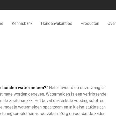
me
Kennisbank
Hondenvakanties
Producten
Over
 honden watermeloen?
” Het antwoord op deze vraag is:
et mate worden gegeven. Watermeloen is een verfrissende
en de zoete smaak. Het bevat ook enkele voedingsstoffen
lte moet je watermeloen spaarzaam en in kleine stukjes aan
erteringsproblemen veroorzaken. Zorg ervoor dat de zaden