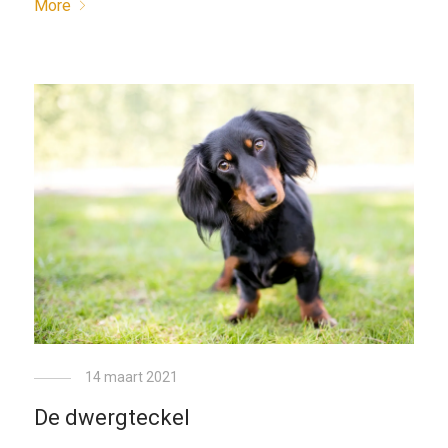
More
14 maart 2021
De dwergteckel