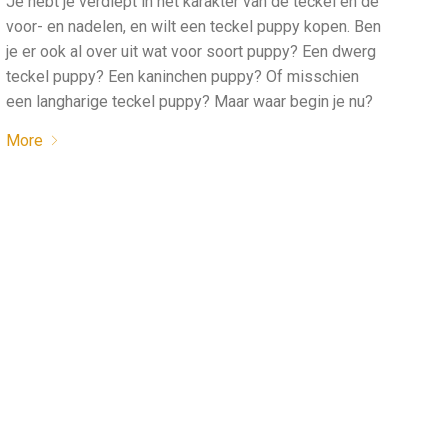
Je hebt je verdiept in het karakter van de teckel en de
voor- en nadelen, en wilt een teckel puppy kopen. Ben
je er ook al over uit wat voor soort puppy? Een dwerg
teckel puppy? Een kaninchen puppy? Of misschien
een langharige teckel puppy? Maar waar begin je nu?
More