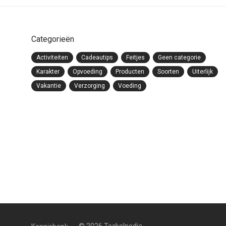
Categorieën
Activiteiten
Cadeautips
Feitjes
Geen categorie
Karakter
Opvoeding
Producten
Soorten
Uiterlijk
Vakantie
Verzorging
Voeding
© 2026 Teckelpedia