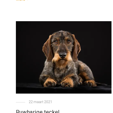
22 maart 2021
Ruwharige teckel