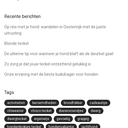
Recente berichten
Op reis met je hond: wandelen in Oostenrijk met de juiste
uitrusting
Blonde teckel
De ultieme tip voor wanneer je hond blaft als de deurbel gaat
Zo zorg je dat jouw teckel ontzettend gelukkig is
Onze ervaring met de beste buikdrager voor honden
Tags
activiteiten
beroemdheden
broodfokker
cadeautips
chiweenie
choco teckel
dierenvriendjes
dwerg
dwergteckel
eigenwijs
gevoelig
grappig
hondenbrokjes teckel
hondenvakantie
jachthond