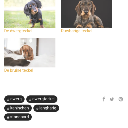
De dwergteckel
Ruwharige teckel
De bruine teckel
dwerg
dwergteckel
kaninchen
langharig
standaard