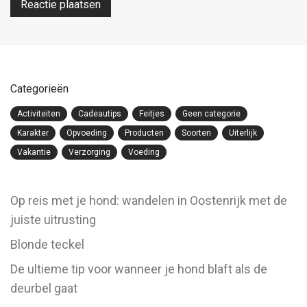
Categorieën
Activiteiten
Cadeautips
Feitjes
Geen categorie
Karakter
Opvoeding
Producten
Soorten
Uiterlijk
Vakantie
Verzorging
Voeding
Op reis met je hond: wandelen in Oostenrijk met de
juiste uitrusting
Blonde teckel
De ultieme tip voor wanneer je hond blaft als de
deurbel gaat