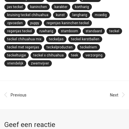
jas teckel
kaninchen
karakter
kortharig
kruising teckel chihuahua
kunst
langharig
moedig
opvoeden
puppy
regenjas kaninchen teckel
regenjas teckel
ruwharig
stamboom
standaard
teckel
teckel chihuahua mix
teckeljas
teckel kerstballen
teckel met regenjas
teckelproducten
teckelriem
teckeltuigje
teckel x chihuahua
teek
verzorging
vriendelijk
zwemvijver
Previous
Next
Geef een reactie