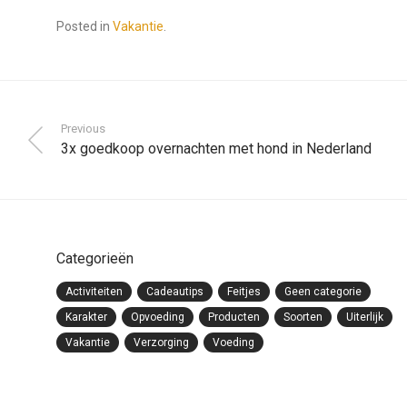
Posted in
Vakantie
.
Previous
3x goedkoop overnachten met hond in Nederland
Categorieën
Activiteiten
Cadeautips
Feitjes
Geen categorie
Karakter
Opvoeding
Producten
Soorten
Uiterlijk
Vakantie
Verzorging
Voeding