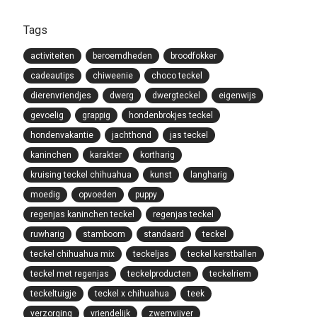
Tags
activiteiten
beroemdheden
broodfokker
cadeautips
chiweenie
choco teckel
dierenvriendjes
dwerg
dwergteckel
eigenwijs
gevoelig
grappig
hondenbrokjes teckel
hondenvakantie
jachthond
jas teckel
kaninchen
karakter
kortharig
kruising teckel chihuahua
kunst
langharig
moedig
opvoeden
puppy
regenjas kaninchen teckel
regenjas teckel
ruwharig
stamboom
standaard
teckel
teckel chihuahua mix
teckeljas
teckel kerstballen
teckel met regenjas
teckelproducten
teckelriem
teckeltuigje
teckel x chihuahua
teek
verzorging
vriendelijk
zwemvijver