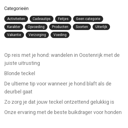
Categorieën
Activiteiten
Cadeautips
Feitjes
Geen categorie
Karakter
Opvoeding
Producten
Soorten
Uiterlijk
Vakantie
Verzorging
Voeding
Op reis met je hond: wandelen in Oostenrijk met de
juiste uitrusting
Blonde teckel
De ultieme tip voor wanneer je hond blaft als de
deurbel gaat
Zo zorg je dat jouw teckel ontzettend gelukkig is
Onze ervaring met de beste buikdrager voor honden