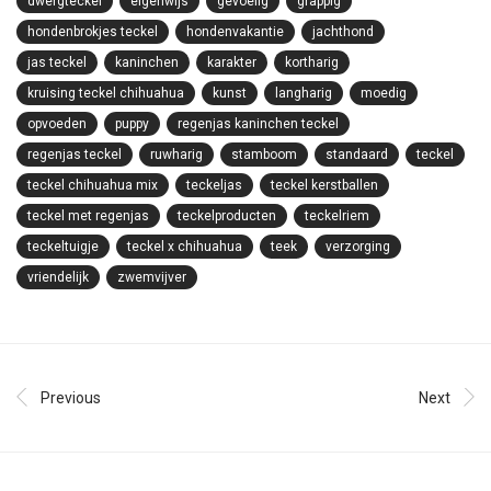
dwergteckel
eigenwijs
gevoelig
grappig
hondenbrokjes teckel
hondenvakantie
jachthond
jas teckel
kaninchen
karakter
kortharig
kruising teckel chihuahua
kunst
langharig
moedig
opvoeden
puppy
regenjas kaninchen teckel
regenjas teckel
ruwharig
stamboom
standaard
teckel
teckel chihuahua mix
teckeljas
teckel kerstballen
teckel met regenjas
teckelproducten
teckelriem
teckeltuigje
teckel x chihuahua
teek
verzorging
vriendelijk
zwemvijver
Previous
Next