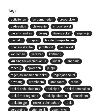
Tags
activiteiten
beroemdheden
broodfokker
cadeautips
chiweenie
choco teckel
dierenvriendjes
dwerg
dwergteckel
eigenwijs
gevoelig
grappig
hondenbrokjes teckel
hondenvakantie
jachthond
jas teckel
kaninchen
karakter
kortharig
kruising teckel chihuahua
kunst
langharig
moedig
opvoeden
puppy
regenjas kaninchen teckel
regenjas teckel
ruwharig
stamboom
standaard
teckel
teckel chihuahua mix
teckeljas
teckel kerstballen
teckel met regenjas
teckelproducten
teckelriem
teckeltuigje
teckel x chihuahua
teek
verzorging
vriendelijk
zwemvijver