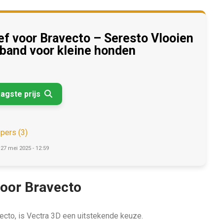
ef voor Bravecto – Seresto Vlooien
band voor kleine honden
aagste prijs

opers (3)
 27 mei 2025 - 12:59
 voor Bravecto
avecto, is Vectra 3D een uitstekende keuze.