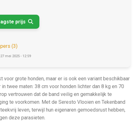
aagste prijs

opers (3)
 27 mei 2025 - 12:59
t voor grote honden, maar er is ook een variant beschikbaar
r in twee maten: 38 cm voor honden lichter dan 8 kg en 70
op vertrouwen dat de band veilig en gemakkelijk te
urging te voorkomen. Met de Seresto Vlooien en Tekenband
teekvrij leven, terwijl hun eigenaren gemoedsrust hebben,
gen deze parasieten.