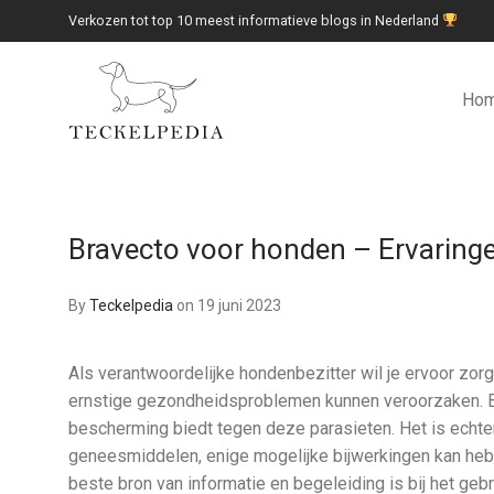
Verkozen tot top 10 meest informatieve blogs in Nederland
Ho
Bravecto voor honden – Ervaringe
By
Teckelpedia
on 19 juni 2023
Als verantwoordelijke hondenbezitter wil je ervoor zorgen
ernstige gezondheidsproblemen kunnen veroorzaken. Br
bescherming biedt tegen deze parasieten. Het is echter 
geneesmiddelen, enige mogelijke bijwerkingen kan hebbe
beste bron van informatie en begeleiding is bij het gebr