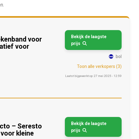
n.
Bekijk de laagste
tekenband voor
prijs

atief voor
bol
Toon alle verkopers (3)
Laatst bijgewerkt op: 27 mei 2025 - 12:59
Bekijk de laagste
ecto – Seresto
prijs

voor kleine