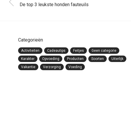
De top 3 leukste honden fauteuils
Categorieën
Activiteiten
Cadeautips
Feitjes
Geen categorie
Karakter
Opvoeding
Producten
Soorten
Uiterlijk
Vakantie
Verzorging
Voeding