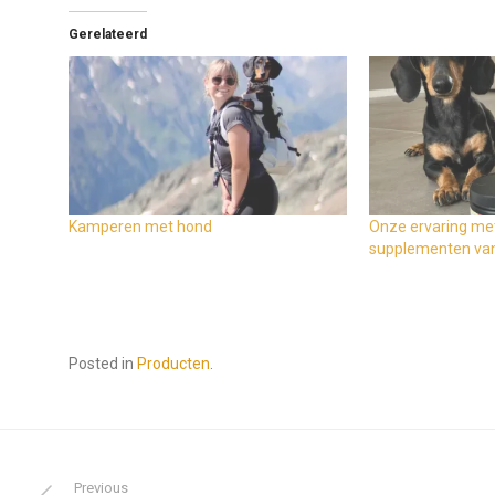
Gerelateerd
Kamperen met hond
Onze ervaring met
supplementen va
Posted in
Producten
.
Previous