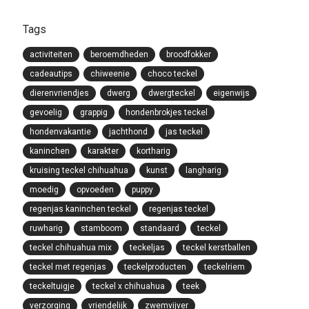
Tags
activiteiten
beroemdheden
broodfokker
cadeautips
chiweenie
choco teckel
dierenvriendjes
dwerg
dwergteckel
eigenwijs
gevoelig
grappig
hondenbrokjes teckel
hondenvakantie
jachthond
jas teckel
kaninchen
karakter
kortharig
kruising teckel chihuahua
kunst
langharig
moedig
opvoeden
puppy
regenjas kaninchen teckel
regenjas teckel
ruwharig
stamboom
standaard
teckel
teckel chihuahua mix
teckeljas
teckel kerstballen
teckel met regenjas
teckelproducten
teckelriem
teckeltuigje
teckel x chihuahua
teek
verzorging
vriendelijk
zwemvijver