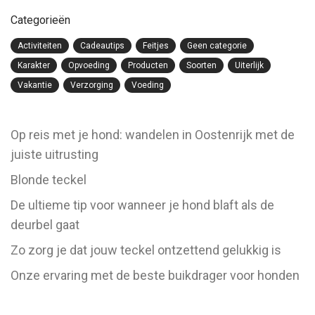
Categorieën
Activiteiten
Cadeautips
Feitjes
Geen categorie
Karakter
Opvoeding
Producten
Soorten
Uiterlijk
Vakantie
Verzorging
Voeding
Op reis met je hond: wandelen in Oostenrijk met de
juiste uitrusting
Blonde teckel
De ultieme tip voor wanneer je hond blaft als de
deurbel gaat
Zo zorg je dat jouw teckel ontzettend gelukkig is
Onze ervaring met de beste buikdrager voor honden