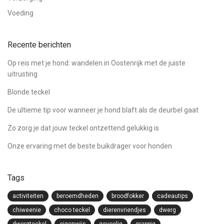
Voeding
Recente berichten
Op reis met je hond: wandelen in Oostenrijk met de juiste
uitrusting
Blonde teckel
De ultieme tip voor wanneer je hond blaft als de deurbel gaat
Zo zorg je dat jouw teckel ontzettend gelukkig is
Onze ervaring met de beste buikdrager voor honden
Tags
activiteiten
beroemdheden
broodfokker
cadeautips
chiweenie
choco teckel
dierenvriendjes
dwerg
dwergteckel
eigenwijs
gevoelig
grappig