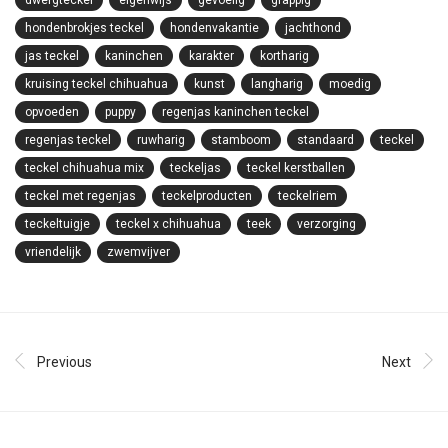
hondenbrokjes teckel
hondenvakantie
jachthond
jas teckel
kaninchen
karakter
kortharig
kruising teckel chihuahua
kunst
langharig
moedig
opvoeden
puppy
regenjas kaninchen teckel
regenjas teckel
ruwharig
stamboom
standaard
teckel
teckel chihuahua mix
teckeljas
teckel kerstballen
teckel met regenjas
teckelproducten
teckelriem
teckeltuigje
teckel x chihuahua
teek
verzorging
vriendelijk
zwemvijver
Previous
Next