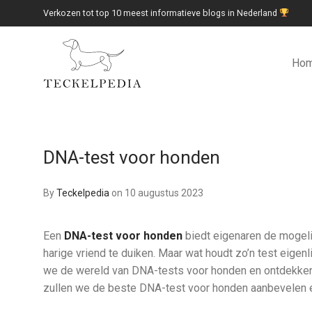
Verkozen tot top 10 meest informatieve blogs in Nederland
Ho
DNA-test voor honden
By
Teckelpedia
on 10 augustus 2023
Een
DNA-test voor honden
biedt eigenaren de mogeli
harige vriend te duiken. Maar wat houdt zo’n test eigenli
we de wereld van DNA-tests voor honden en ontdekken 
zullen we de beste DNA-test voor honden aanbevelen en