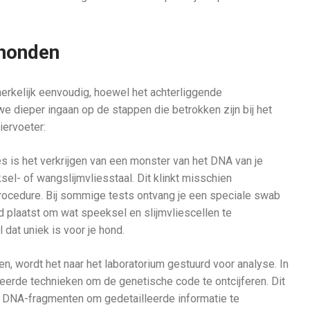
 honden
rkelijk eenvoudig, hoewel het achterliggende
 dieper ingaan op de stappen die betrokken zijn bij het
iervoeter:
s is het verkrijgen van een monster van het DNA van je
el- of wangslijmvliesstaal. Dit klinkt misschien
 procedure. Bij sommige tests ontvang je een speciale swab
nd plaatst om wat speeksel en slijmvliescellen te
dat uniek is voor je hond.
, wordt het naar het laboratorium gestuurd voor analyse. In
erde technieken om de genetische code te ontcijferen. Dit
e DNA-fragmenten om gedetailleerde informatie te