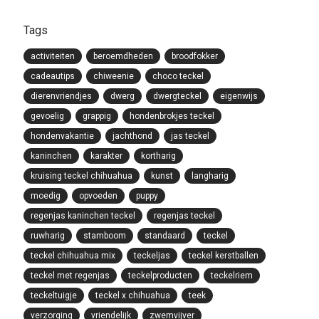
Tags
activiteiten
beroemdheden
broodfokker
cadeautips
chiweenie
choco teckel
dierenvriendjes
dwerg
dwergteckel
eigenwijs
gevoelig
grappig
hondenbrokjes teckel
hondenvakantie
jachthond
jas teckel
kaninchen
karakter
kortharig
kruising teckel chihuahua
kunst
langharig
moedig
opvoeden
puppy
regenjas kaninchen teckel
regenjas teckel
ruwharig
stamboom
standaard
teckel
teckel chihuahua mix
teckeljas
teckel kerstballen
teckel met regenjas
teckelproducten
teckelriem
teckeltuigje
teckel x chihuahua
teek
verzorging
vriendelijk
zwemvijver