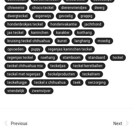
chiweenie
choco teckel
dierenvriendjes
dwerg
dwergteckel
eigenwijs
gevoelig
grappig
hondenbrokjes teckel
hondenvakantie
jachthond
jas teckel
kaninchen
karakter
kortharig
kruising teckel chihuahua
kunst
langharig
moedig
opvoeden
puppy
regenjas kaninchen teckel
regenjas teckel
ruwharig
stamboom
standaard
teckel
teckel chihuahua mix
teckeljas
teckel kerstballen
teckel met regenjas
teckelproducten
teckelriem
teckeltuigje
teckel x chihuahua
teek
verzorging
vriendelijk
zwemvijver
Previous
Next