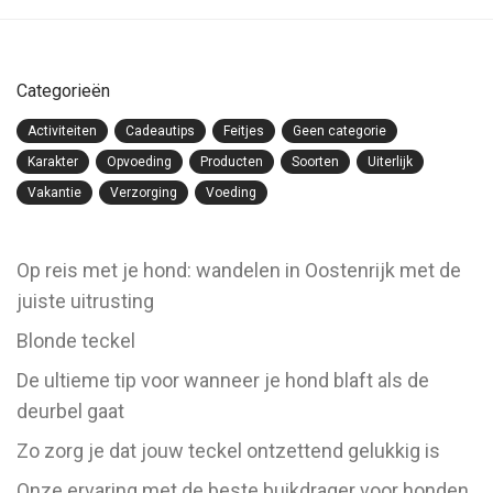
Categorieën
Activiteiten
Cadeautips
Feitjes
Geen categorie
Karakter
Opvoeding
Producten
Soorten
Uiterlijk
Vakantie
Verzorging
Voeding
Op reis met je hond: wandelen in Oostenrijk met de
juiste uitrusting
Blonde teckel
De ultieme tip voor wanneer je hond blaft als de
deurbel gaat
Zo zorg je dat jouw teckel ontzettend gelukkig is
Onze ervaring met de beste buikdrager voor honden