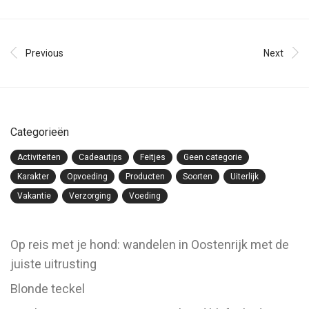
Previous
Next
Categorieën
Activiteiten
Cadeautips
Feitjes
Geen categorie
Karakter
Opvoeding
Producten
Soorten
Uiterlijk
Vakantie
Verzorging
Voeding
Op reis met je hond: wandelen in Oostenrijk met de
juiste uitrusting
Blonde teckel