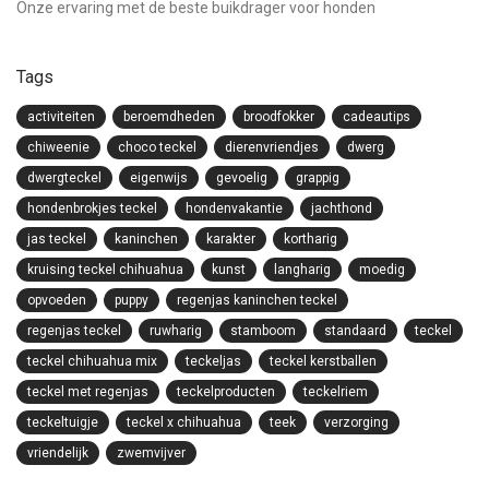
Onze ervaring met de beste buikdrager voor honden
Tags
activiteiten
beroemdheden
broodfokker
cadeautips
chiweenie
choco teckel
dierenvriendjes
dwerg
dwergteckel
eigenwijs
gevoelig
grappig
hondenbrokjes teckel
hondenvakantie
jachthond
jas teckel
kaninchen
karakter
kortharig
kruising teckel chihuahua
kunst
langharig
moedig
opvoeden
puppy
regenjas kaninchen teckel
regenjas teckel
ruwharig
stamboom
standaard
teckel
teckel chihuahua mix
teckeljas
teckel kerstballen
teckel met regenjas
teckelproducten
teckelriem
teckeltuigje
teckel x chihuahua
teek
verzorging
vriendelijk
zwemvijver