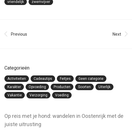
vriendelijk
zwemvijver
Previous
Next
Categorieën
Activiteiten
Cadeautips
Feitjes
Geen categorie
Karakter
Opvoeding
Producten
Soorten
Uiterlijk
Vakantie
Verzorging
Voeding
Op reis met je hond: wandelen in Oostenrijk met de
juiste uitrusting