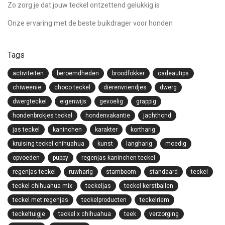
Zo zorg je dat jouw teckel ontzettend gelukkig is
Onze ervaring met de beste buikdrager voor honden
Tags
activiteiten
beroemdheden
broodfokker
cadeautips
chiweenie
choco teckel
dierenvriendjes
dwerg
dwergteckel
eigenwijs
gevoelig
grappig
hondenbrokjes teckel
hondenvakantie
jachthond
jas teckel
kaninchen
karakter
kortharig
kruising teckel chihuahua
kunst
langharig
moedig
opvoeden
puppy
regenjas kaninchen teckel
regenjas teckel
ruwharig
stamboom
standaard
teckel
teckel chihuahua mix
teckeljas
teckel kerstballen
teckel met regenjas
teckelproducten
teckelriem
teckeltuigje
teckel x chihuahua
teek
verzorging