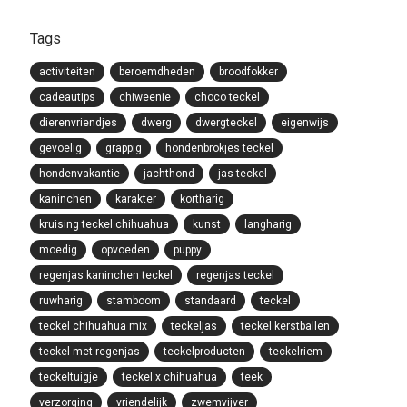
Tags
activiteiten
beroemdheden
broodfokker
cadeautips
chiweenie
choco teckel
dierenvriendjes
dwerg
dwergteckel
eigenwijs
gevoelig
grappig
hondenbrokjes teckel
hondenvakantie
jachthond
jas teckel
kaninchen
karakter
kortharig
kruising teckel chihuahua
kunst
langharig
moedig
opvoeden
puppy
regenjas kaninchen teckel
regenjas teckel
ruwharig
stamboom
standaard
teckel
teckel chihuahua mix
teckeljas
teckel kerstballen
teckel met regenjas
teckelproducten
teckelriem
teckeltuigje
teckel x chihuahua
teek
verzorging
vriendelijk
zwemvijver