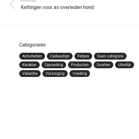
Previous
Kettingen voor as overleden hond
Categorieën
Activiteiten
Cadeautips
Feitjes
Geen categorie
Karakter
Opvoeding
Producten
Soorten
Uiterlijk
Vakantie
Verzorging
Voeding