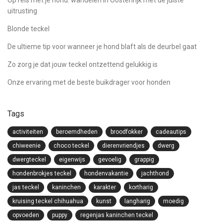
uitrusting
Blonde teckel
De ultieme tip voor wanneer je hond blaft als de deurbel gaat
Zo zorg je dat jouw teckel ontzettend gelukkig is
Onze ervaring met de beste buikdrager voor honden
Tags
activiteiten
beroemdheden
broodfokker
cadeautips
chiweenie
choco teckel
dierenvriendjes
dwerg
dwergteckel
eigenwijs
gevoelig
grappig
hondenbrokjes teckel
hondenvakantie
jachthond
jas teckel
kaninchen
karakter
kortharig
kruising teckel chihuahua
kunst
langharig
moedig
opvoeden
puppy
regenjas kaninchen teckel