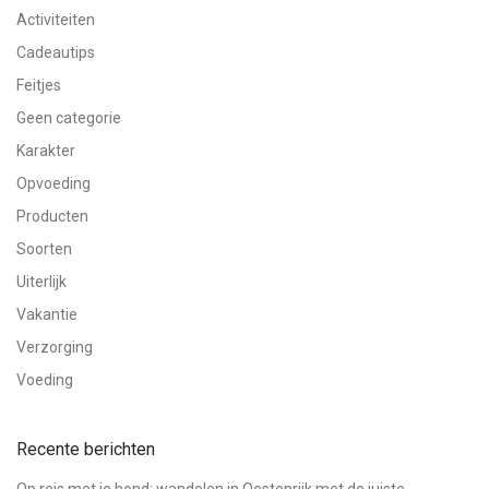
Activiteiten
Cadeautips
Feitjes
Geen categorie
Karakter
Opvoeding
Producten
Soorten
Uiterlijk
Vakantie
Verzorging
Voeding
Recente berichten
Op reis met je hond: wandelen in Oostenrijk met de juiste