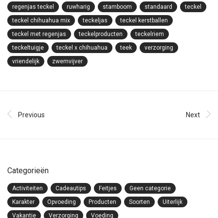
regenjas teckel
ruwharig
stamboom
standaard
teckel
teckel chihuahua mix
teckeljas
teckel kerstballen
teckel met regenjas
teckelproducten
teckelriem
teckeltuigje
teckel x chihuahua
teek
verzorging
vriendelijk
zwemvijver
Previous
Next
Categorieën
Activiteiten
Cadeautips
Feitjes
Geen categorie
Karakter
Opvoeding
Producten
Soorten
Uiterlijk
Vakantie
Verzorging
Voeding