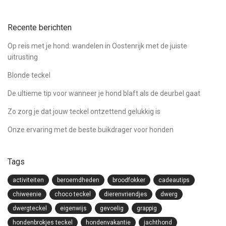
Recente berichten
Op reis met je hond: wandelen in Oostenrijk met de juiste
uitrusting
Blonde teckel
De ultieme tip voor wanneer je hond blaft als de deurbel gaat
Zo zorg je dat jouw teckel ontzettend gelukkig is
Onze ervaring met de beste buikdrager voor honden
Tags
activiteiten
beroemdheden
broodfokker
cadeautips
chiweenie
choco teckel
dierenvriendjes
dwerg
dwergteckel
eigenwijs
gevoelig
grappig
hondenbrokjes teckel
hondenvakantie
jachthond