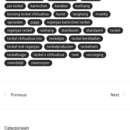
jas teckel
kaninchen
karakter
kortharig
kruising teckel chihuahua
kunst
langharig
moedig
opvoeden
puppy
regenjas kaninchen teckel
regenjas teckel
ruwharig
stamboom
standaard
teckel
teckel chihuahua mix
teckeljas
teckel kerstballen
teckel met regenjas
teckelproducten
teckelriem
teckeltuigje
teckel x chihuahua
teek
verzorging
vriendelijk
zwemvijver
Previous
Next
Categorieën