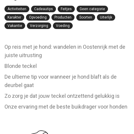
Activiteiten
Cadeautips
Feitjes
Geen categorie
Karakter
Opvoeding
Producten
Soorten
Uiterlijk
Vakantie
Verzorging
Voeding
Op reis met je hond: wandelen in Oostenrijk met de
juiste uitrusting
Blonde teckel
De ultieme tip voor wanneer je hond blaft als de
deurbel gaat
Zo zorg je dat jouw teckel ontzettend gelukkig is
Onze ervaring met de beste buikdrager voor honden