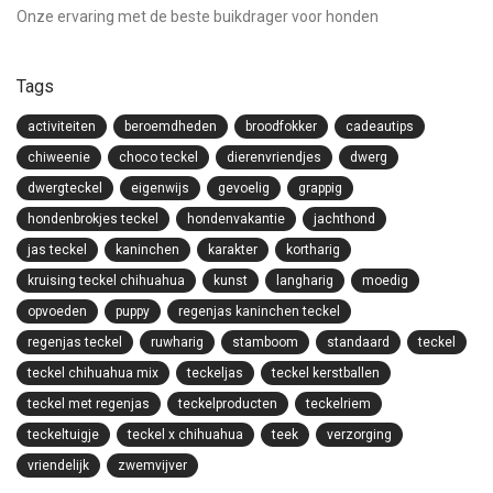
Onze ervaring met de beste buikdrager voor honden
Tags
activiteiten
beroemdheden
broodfokker
cadeautips
chiweenie
choco teckel
dierenvriendjes
dwerg
dwergteckel
eigenwijs
gevoelig
grappig
hondenbrokjes teckel
hondenvakantie
jachthond
jas teckel
kaninchen
karakter
kortharig
kruising teckel chihuahua
kunst
langharig
moedig
opvoeden
puppy
regenjas kaninchen teckel
regenjas teckel
ruwharig
stamboom
standaard
teckel
teckel chihuahua mix
teckeljas
teckel kerstballen
teckel met regenjas
teckelproducten
teckelriem
teckeltuigje
teckel x chihuahua
teek
verzorging
vriendelijk
zwemvijver