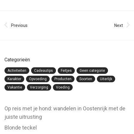
Previous
Next
Categorieën
Activiteiten
Cadeautips
Feitjes
Geen categorie
Karakter
Opvoeding
Producten
Soorten
Uiterlijk
Vakantie
Verzorging
Voeding
Op reis met je hond: wandelen in Oostenrijk met de
juiste uitrusting
Blonde teckel