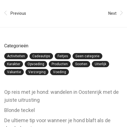
Previous
Next
Categorieën
Activiteiten
Cadeautips
Feitjes
Geen categorie
Karakter
Opvoeding
Producten
Soorten
Uiterlijk
Vakantie
Verzorging
Voeding
Op reis met je hond: wandelen in Oostenrijk met de
juiste uitrusting
Blonde teckel
De ultieme tip voor wanneer je hond blaft als de