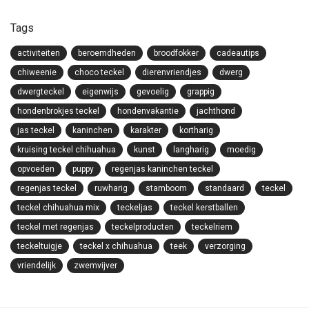
Tags
activiteiten
beroemdheden
broodfokker
cadeautips
chiweenie
choco teckel
dierenvriendjes
dwerg
dwergteckel
eigenwijs
gevoelig
grappig
hondenbrokjes teckel
hondenvakantie
jachthond
jas teckel
kaninchen
karakter
kortharig
kruising teckel chihuahua
kunst
langharig
moedig
opvoeden
puppy
regenjas kaninchen teckel
regenjas teckel
ruwharig
stamboom
standaard
teckel
teckel chihuahua mix
teckeljas
teckel kerstballen
teckel met regenjas
teckelproducten
teckelriem
teckeltuigje
teckel x chihuahua
teek
verzorging
vriendelijk
zwemvijver