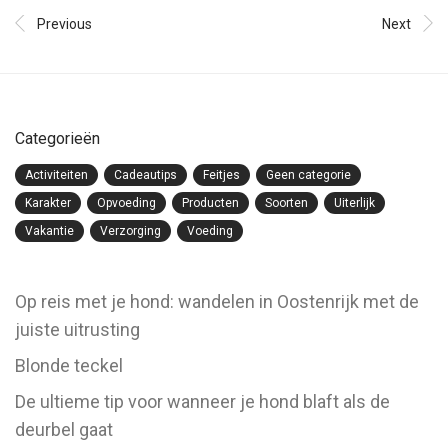
Previous
Next
Categorieën
Activiteiten
Cadeautips
Feitjes
Geen categorie
Karakter
Opvoeding
Producten
Soorten
Uiterlijk
Vakantie
Verzorging
Voeding
Op reis met je hond: wandelen in Oostenrijk met de
juiste uitrusting
Blonde teckel
De ultieme tip voor wanneer je hond blaft als de
deurbel gaat