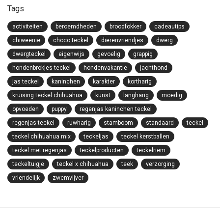
Tags
activiteiten
beroemdheden
broodfokker
cadeautips
chiweenie
choco teckel
dierenvriendjes
dwerg
dwergteckel
eigenwijs
gevoelig
grappig
hondenbrokjes teckel
hondenvakantie
jachthond
jas teckel
kaninchen
karakter
kortharig
kruising teckel chihuahua
kunst
langharig
moedig
opvoeden
puppy
regenjas kaninchen teckel
regenjas teckel
ruwharig
stamboom
standaard
teckel
teckel chihuahua mix
teckeljas
teckel kerstballen
teckel met regenjas
teckelproducten
teckelriem
teckeltuigje
teckel x chihuahua
teek
verzorging
vriendelijk
zwemvijver