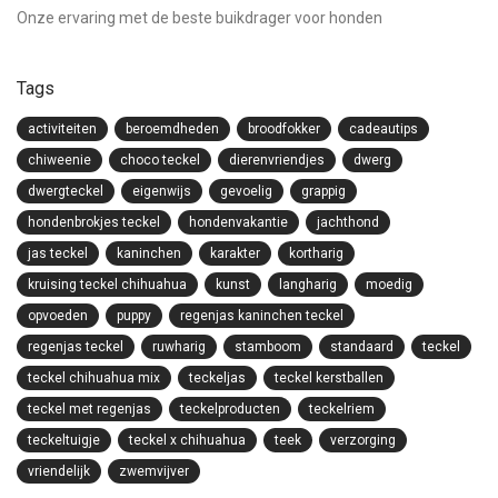
Onze ervaring met de beste buikdrager voor honden
Tags
activiteiten
beroemdheden
broodfokker
cadeautips
chiweenie
choco teckel
dierenvriendjes
dwerg
dwergteckel
eigenwijs
gevoelig
grappig
hondenbrokjes teckel
hondenvakantie
jachthond
jas teckel
kaninchen
karakter
kortharig
kruising teckel chihuahua
kunst
langharig
moedig
opvoeden
puppy
regenjas kaninchen teckel
regenjas teckel
ruwharig
stamboom
standaard
teckel
teckel chihuahua mix
teckeljas
teckel kerstballen
teckel met regenjas
teckelproducten
teckelriem
teckeltuigje
teckel x chihuahua
teek
verzorging
vriendelijk
zwemvijver