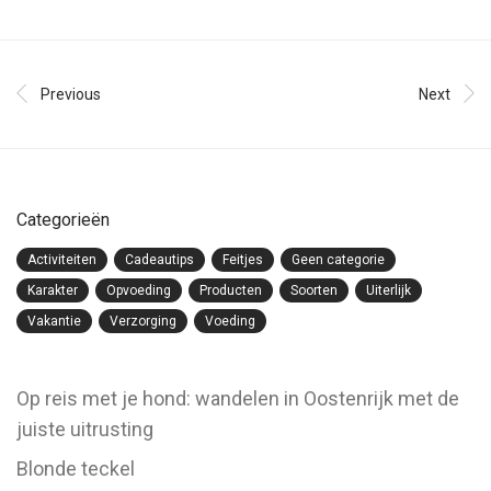
Previous
Next
Categorieën
Activiteiten
Cadeautips
Feitjes
Geen categorie
Karakter
Opvoeding
Producten
Soorten
Uiterlijk
Vakantie
Verzorging
Voeding
Op reis met je hond: wandelen in Oostenrijk met de
juiste uitrusting
Blonde teckel