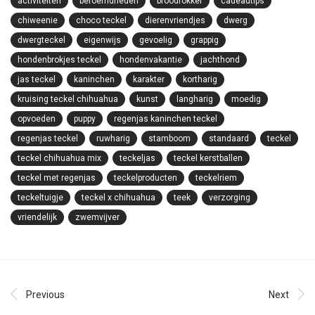
activiteiten
beroemdheden
broodfokker
cadeautips
chiweenie
choco teckel
dierenvriendjes
dwerg
dwergteckel
eigenwijs
gevoelig
grappig
hondenbrokjes teckel
hondenvakantie
jachthond
jas teckel
kaninchen
karakter
kortharig
kruising teckel chihuahua
kunst
langharig
moedig
opvoeden
puppy
regenjas kaninchen teckel
regenjas teckel
ruwharig
stamboom
standaard
teckel
teckel chihuahua mix
teckeljas
teckel kerstballen
teckel met regenjas
teckelproducten
teckelriem
teckeltuigje
teckel x chihuahua
teek
verzorging
vriendelijk
zwemvijver
Previous
Next