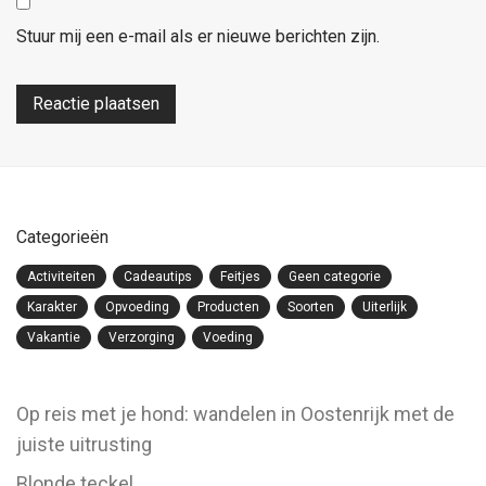
Stuur mij een e-mail als er nieuwe berichten zijn.
Categorieën
Activiteiten
Cadeautips
Feitjes
Geen categorie
Karakter
Opvoeding
Producten
Soorten
Uiterlijk
Vakantie
Verzorging
Voeding
Op reis met je hond: wandelen in Oostenrijk met de
juiste uitrusting
Blonde teckel