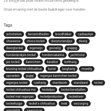
Zo zorg je dat jouw teckel ontzettend gelukkig is
Onze ervaring met de beste buikdrager voor honden
Tags
activiteiten
beroemdheden
broodfokker
cadeautips
chiweenie
choco teckel
dierenvriendjes
dwerg
dwergteckel
eigenwijs
gevoelig
grappig
hondenbrokjes teckel
hondenvakantie
jachthond
jas teckel
kaninchen
karakter
kortharig
kruising teckel chihuahua
kunst
langharig
moedig
opvoeden
puppy
regenjas kaninchen teckel
regenjas teckel
ruwharig
stamboom
standaard
teckel
teckel chihuahua mix
teckeljas
teckel kerstballen
teckel met regenjas
teckelproducten
teckelriem
teckeltuigje
teckel x chihuahua
teek
verzorging
vriendelijk
zwemvijver