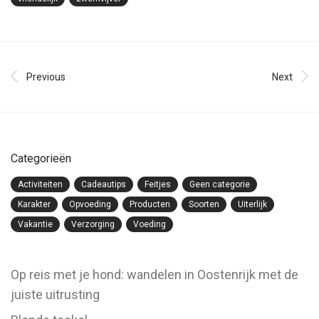
Previous
Next
Categorieën
Activiteiten
Cadeautips
Feitjes
Geen categorie
Karakter
Opvoeding
Producten
Soorten
Uiterlijk
Vakantie
Verzorging
Voeding
Op reis met je hond: wandelen in Oostenrijk met de
juiste uitrusting