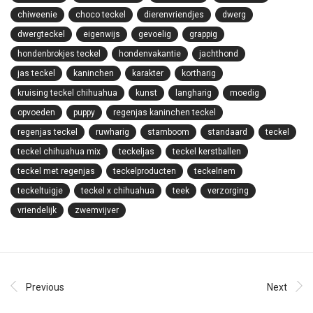
chiweenie
choco teckel
dierenvriendjes
dwerg
dwergteckel
eigenwijs
gevoelig
grappig
hondenbrokjes teckel
hondenvakantie
jachthond
jas teckel
kaninchen
karakter
kortharig
kruising teckel chihuahua
kunst
langharig
moedig
opvoeden
puppy
regenjas kaninchen teckel
regenjas teckel
ruwharig
stamboom
standaard
teckel
teckel chihuahua mix
teckeljas
teckel kerstballen
teckel met regenjas
teckelproducten
teckelriem
teckeltuigje
teckel x chihuahua
teek
verzorging
vriendelijk
zwemvijver
Previous
Next