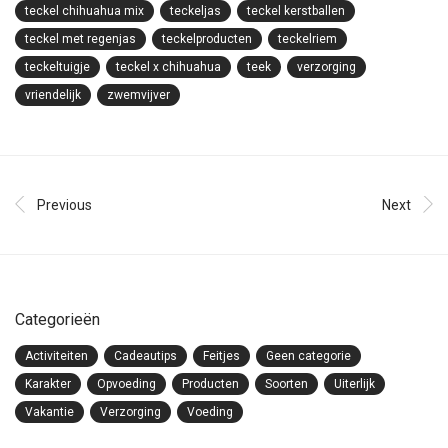
teckel chihuahua mix
teckeljas
teckel kerstballen
teckel met regenjas
teckelproducten
teckelriem
teckeltuigje
teckel x chihuahua
teek
verzorging
vriendelijk
zwemvijver
Previous
Next
Categorieën
Activiteiten
Cadeautips
Feitjes
Geen categorie
Karakter
Opvoeding
Producten
Soorten
Uiterlijk
Vakantie
Verzorging
Voeding