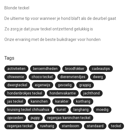
Blonde teckel
De ultieme tip voor wanneer je hond blaft als de deurbel gaat
Zo zorg je dat jouw teckel ontzettend gelukkig is
Onze ervaring met de beste buikdrager voor honden
Tags
activiteiten
beroemdheden
broodfokker
cadeautips
chiweenie
choco teckel
dierenvriendjes
dwerg
dwergteckel
eigenwijs
gevoelig
grappig
hondenbrokjes teckel
hondenvakantie
jachthond
jas teckel
kaninchen
karakter
kortharig
kruising teckel chihuahua
kunst
langharig
moedig
opvoeden
puppy
regenjas kaninchen teckel
regenjas teckel
ruwharig
stamboom
standaard
teckel